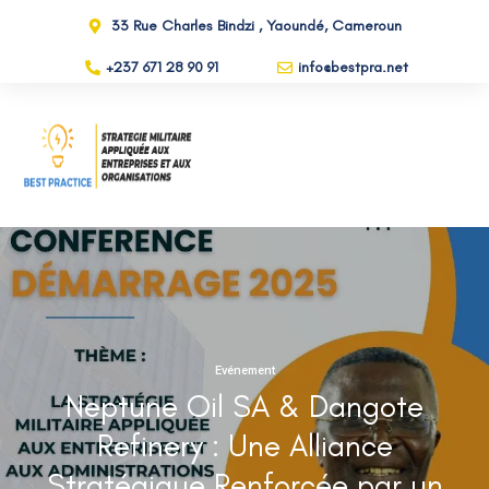
33 Rue Charles Bindzi , Yaoundé, Cameroun
+237 671 28 90 91
info@bestpra.net
Evénement
Neptune Oil SA & Dangote
Refinery : Une Alliance
Stratégique Renforcée par un