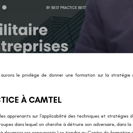
BY BEST PRACTICE BEST
aurons le privilège de donner une formation sur la stratégie m
CTICE À CAMTEL
er les apprenants sur l’applicabilité des techniques et stratégi
roupes dans lequel on cherche à détruire son adversaire, dans la
is à devancer ses concurrents,) se tiendra au Centre de format