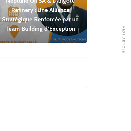
Neptune Oil SA & Dangote
Refinery : Une Alliance
Stratégique Renforcée par un
Team Building d’Exception
NEXT ARTICLE