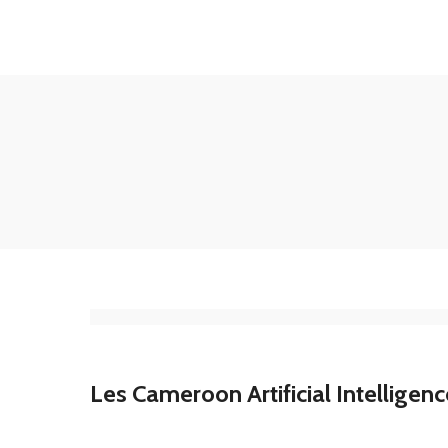
33 Rue Charles Bindzi , Yaoundé, Cameroun
Les Cameroon Artificial Intelligen